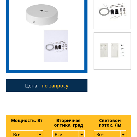
Цена:
по запросу
Мощность, Вт
Вторичная
Световой
оптика, град
поток, Лм
Все
Все
Все