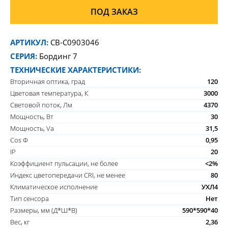
ПОД ЗАКАЗ
АРТИКУЛ:
CB-C0903046
СЕРИЯ:
Бординг 7
ТЕХНИЧЕСКИЕ ХАРАКТЕРИСТИКИ:
Вторичная оптика, град
120
Цветовая температура, К
3000
Световой поток, Лм
4370
Мощность, Вт
30
Мощность, Va
31,5
Cos Ф
0,95
IP
20
Коэффициент пульсации, не более
<2%
Индекс цветопередачи CRI, не менее
80
Климатическое исполнение
УХЛ4
Тип сенсора
Нет
Размеры, мм (Д*Ш*В)
590*590*40
Вес, кг
2,36