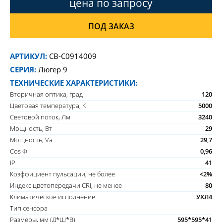
цена по запросу
ПОД ЗАКАЗ
АРТИКУЛ:
CB-C0914009
СЕРИЯ:
Люгер 9
ТЕХНИЧЕСКИЕ ХАРАКТЕРИСТИКИ:
Вторичная оптика, град
120
Цветовая температура, К
5000
Световой поток, Лм
3240
Мощность, Вт
29
Мощность, Va
29,7
Cos Ф
0,96
IP
41
Коэффициент пульсации, не более
<2%
Индекс цветопередачи CRI, не менее
80
Климатическое исполнение
УХЛ4
Тип сенсора
Размеры, мм (Д*Ш*В)
595*595*41