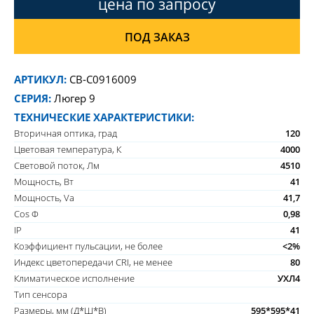
цена по запросу
ПОД ЗАКАЗ
АРТИКУЛ:
CB-C0916009
СЕРИЯ:
Люгер 9
ТЕХНИЧЕСКИЕ ХАРАКТЕРИСТИКИ:
Вторичная оптика, град
120
Цветовая температура, К
4000
Световой поток, Лм
4510
Мощность, Вт
41
Мощность, Va
41,7
Cos Ф
0,98
IP
41
Коэффициент пульсации, не более
<2%
Индекс цветопередачи CRI, не менее
80
Климатическое исполнение
УХЛ4
Тип сенсора
Размеры, мм (Д*Ш*В)
595*595*41